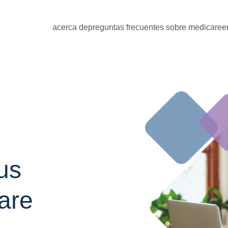
acerca de
preguntas frecuentes sobre medicare
e
us
are