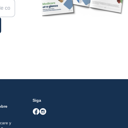
Siga
obre
care y