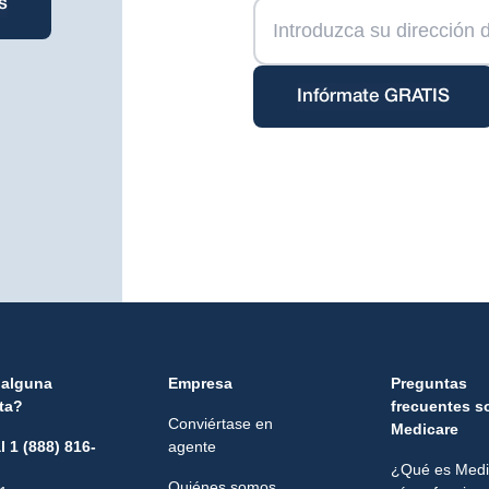
s
Infórmate GRATIS
 alguna
Empresa
Preguntas
ta?
frecuentes s
Conviértase en
Medicare
l 1 (888) 816-
agente
¿Qué es Medi
Quiénes somos