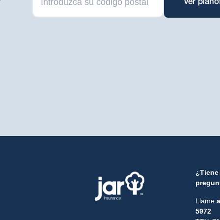
Ver plano
¿Tiene
pregun
Llame
a
5972