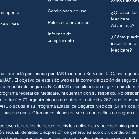
1
cómo funcion
Condiciones de uso
un agente
¿Qué son los 
Medicare
Política de privacidad
 en línea
Advantage?
Informes de
¿Cómo pued
cumplimiento
inscribirme en
Medicare?
dicare está gestionada por JAR Insurance Services, LLC, una agenci
llJAR. El objetivo de este sitio web es la comercialización de seguros
 compañía de seguros. Ni CallJAR ni los planes de seguro complemen
 programa federal de Medicare, ni cuentan con su respaldo. No ofrecem
 entre 0 y 70 organizaciones que ofrecen entre 0 y 267 productos e
ARE o acuda a su Programa Estatal de Seguros Médicos (SHIP) local p
sus opciones. Ofrecemos planes de varias compañías de seguros.
 leyes federales de derechos civiles aplicables y no discrimina por mo
n sexual, identidad o expresión de género, estado civil, condición de mi